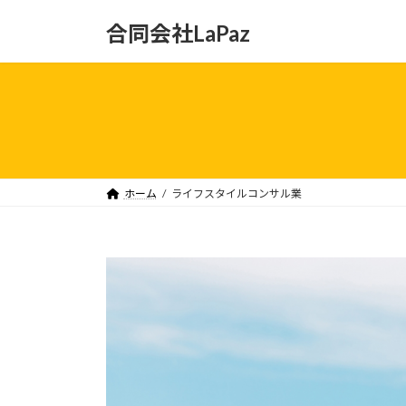
コ
ナ
合同会社LaPaz
ン
ビ
テ
ゲ
ン
ー
ツ
シ
へ
ョ
ス
ン
キ
に
ッ
移
ホーム
ライフスタイルコンサル業
プ
動